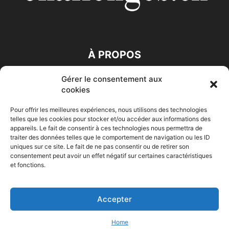
À PROPOS
Gérer le consentement aux
SUIVEZ NOUS
cookies
Pour offrir les meilleures expériences, nous utilisons des technologies
telles que les cookies pour stocker et/ou accéder aux informations des
appareils. Le fait de consentir à ces technologies nous permettra de
traiter des données telles que le comportement de navigation ou les ID
uniques sur ce site. Le fait de ne pas consentir ou de retirer son
consentement peut avoir un effet négatif sur certaines caractéristiques
Accueil
Economie
Entreprises
Entrepreneur
Afrique
et fonctions.
Maghreb
M-Orient
Zone Euro
International
HIGH-TECH
Auto-Moto
Accepter
© Challenges.tn By AAKOM.DIGITAL
Home