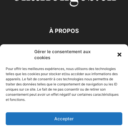
À PROPOS
SUIVEZ NOUS
Gérer le consentement aux
cookies
Pour offrir les meilleures expériences, nous utilisons des technologies
telles que les cookies pour stocker et/ou accéder aux informations des
appareils. Le fait de consentir à ces technologies nous permettra de
traiter des données telles que le comportement de navigation ou les ID
Accueil
Economie
Entreprises
Entrepreneur
Afrique
uniques sur ce site. Le fait de ne pas consentir ou de retirer son
consentement peut avoir un effet négatif sur certaines caractéristiques
Maghreb
M-Orient
Zone Euro
International
et fonctions.
HIGH-TECH
Auto-Moto
Accepter
© Challenges.tn By AAKOM.DIGITAL