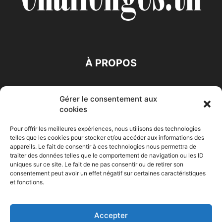
À PROPOS
SUIVEZ NOUS
Gérer le consentement aux
cookies
Pour offrir les meilleures expériences, nous utilisons des technologies
telles que les cookies pour stocker et/ou accéder aux informations des
appareils. Le fait de consentir à ces technologies nous permettra de
traiter des données telles que le comportement de navigation ou les ID
Accueil
Economie
Entreprises
Entrepreneur
Afrique
uniques sur ce site. Le fait de ne pas consentir ou de retirer son
consentement peut avoir un effet négatif sur certaines caractéristiques
Maghreb
M-Orient
Zone Euro
International
et fonctions.
HIGH-TECH
Auto-Moto
Accepter