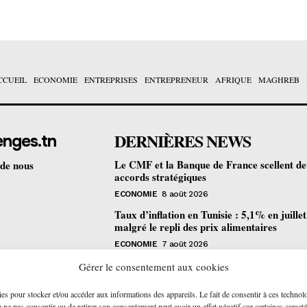
CCUEIL
ECONOMIE
ENTREPRISES
ENTREPRENEUR
AFRIQUE
MAGHREB
DERNIÈRES NEWS
enges.tn
Le CMF et la Banque de France scellent d
 de nous
accords stratégiques
ECONOMIE
8 août 2026
Taux d’inflation en Tunisie : 5,1% en juille
malgré le repli des prix alimentaires
ECONOMIE
7 août 2026
Une formation gratuite en fibre optique ou
Gérer le consentement aux cookies
portes à Tunis pour 12 jeunes talents
ies pour stocker et/ou accéder aux informations des appareils. Le fait de consentir à ces technol
ENTREPRENEUR
6 août 2026
ne pas consentir ou de retirer son consentement peut avoir un effet négatif sur certaines caracté