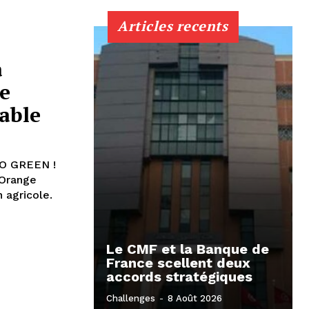
Articles recents
a
e
able
TO GREEN !
 Orange
 agricole.
Le CMF et la Banque de
France scellent deux
accords stratégiques
Challenges
-
8 Août 2026