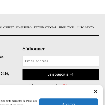
M-ORIENT
ZONE EURO
INTERNATIONAL
HIGH-TECH
AUTO-MOTO
S'abonner
eux
t 2026,
JE SOUSCRIS
J'ai lu et j'accepte la
politique de
confidentialité
.
vre ses
ogies nous permettra de traiter des
Accepter
ristiques et fonctions.