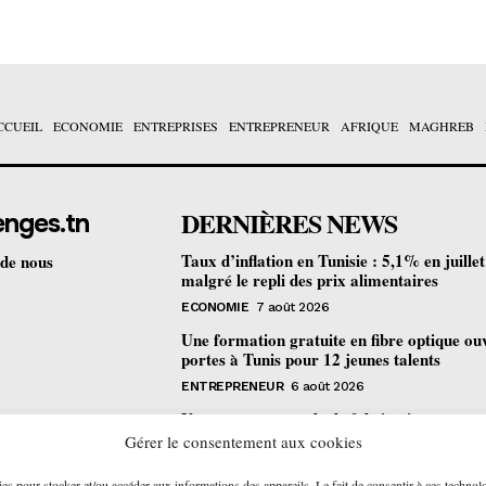
CCUEIL
ECONOMIE
ENTREPRISES
ENTREPRENEUR
AFRIQUE
MAGHREB
DERNIÈRES NEWS
enges.tn
Taux d’inflation en Tunisie : 5,1% en juille
 de nous
malgré le repli des prix alimentaires
ECONOMIE
7 août 2026
Une formation gratuite en fibre optique ou
portes à Tunis pour 12 jeunes talents
ENTREPRENEUR
6 août 2026
Un nouveau procédé de fabrication
pharmaceutique en flux continu : quelles
Gérer le consentement aux cookies
retombées pour la Tunisie ?
ies pour stocker et/ou accéder aux informations des appareils. Le fait de consentir à ces technol
ECONOMIE
6 août 2026