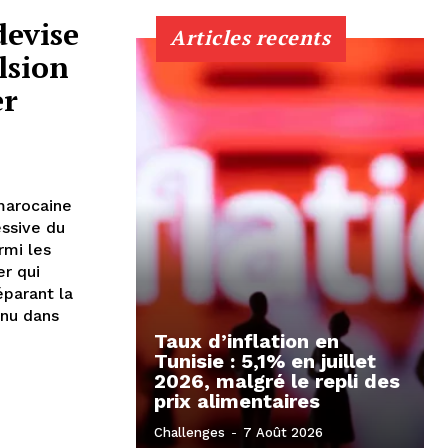
devise
Articles recents
lsion
er
marocaine
essive du
rmi les
er qui
éparant la
enu dans
Taux d’inflation en
Tunisie : 5,1% en juillet
2026, malgré le repli des
prix alimentaires
Challenges
-
7 Août 2026