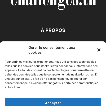
À PROPOS
SUIVEZ NOUS
Gérer le consentement aux
cookies
Pour offrir les meilleures expériences, nous utilisons des technologies
telles que les cookies pour stocker et/ou accéder aux informations des
appareils. Le fait de consentir à ces technologies nous permettra de
traiter des données telles que le comportement de navigation ou les ID
Accueil
Economie
Entreprises
Entrepreneur
Afrique
uniques sur ce site. Le fait de ne pas consentir ou de retirer son
consentement peut avoir un effet négatif sur certaines caractéristiques
Maghreb
M-Orient
Zone Euro
International
et fonctions.
HIGH-TECH
Auto-Moto
Accepter