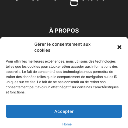
À PROPOS
Gérer le consentement aux
SUIVEZ NOUS
cookies
Pour offrir les meilleures expériences, nous utilisons des technologies
telles que les cookies pour stocker et/ou accéder aux informations des
appareils. Le fait de consentir à ces technologies nous permettra de
traiter des données telles que le comportement de navigation ou les ID
uniques sur ce site. Le fait de ne pas consentir ou de retirer son
consentement peut avoir un effet négatif sur certaines caractéristiques
Accueil
Economie
Entreprises
Entrepreneur
Afrique
et fonctions.
Maghreb
M-Orient
Zone Euro
International
HIGH-TECH
Auto-Moto
Accepter
© Challenges.tn By AAKOM.DIGITAL
Home