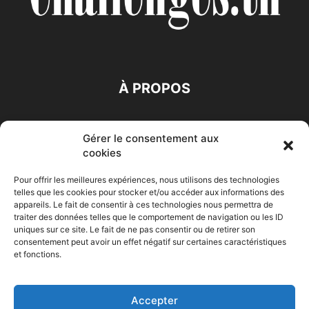
À PROPOS
SUIVEZ NOUS
Gérer le consentement aux
cookies
Pour offrir les meilleures expériences, nous utilisons des technologies
telles que les cookies pour stocker et/ou accéder aux informations des
appareils. Le fait de consentir à ces technologies nous permettra de
traiter des données telles que le comportement de navigation ou les ID
Accueil
Economie
Entreprises
Entrepreneur
Afrique
uniques sur ce site. Le fait de ne pas consentir ou de retirer son
consentement peut avoir un effet négatif sur certaines caractéristiques
Maghreb
M-Orient
Zone Euro
International
et fonctions.
HIGH-TECH
Auto-Moto
Accepter