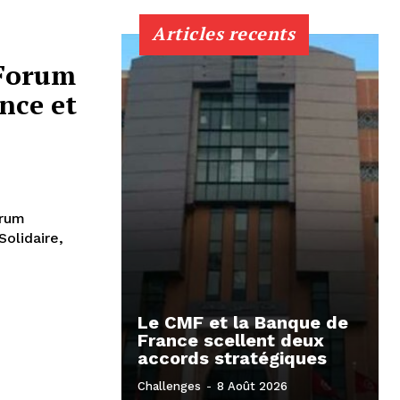
Articles recents
 Forum
nce et
orum
olidaire,
Le CMF et la Banque de
France scellent deux
accords stratégiques
Challenges
-
8 Août 2026