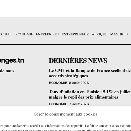
CCUEIL
ECONOMIE
ENTREPRISES
ENTREPRENEUR
AFRIQUE
MAGHREB
DERNIÈRES NEWS
enges.tn
Le CMF et la Banque de France scellent d
 de nous
accords stratégiques
ECONOMIE
8 août 2026
Taux d’inflation en Tunisie : 5,1% en juille
malgré le repli des prix alimentaires
ECONOMIE
7 août 2026
Une formation gratuite en fibre optique ou
Gérer le consentement aux cookies
portes à Tunis pour 12 jeunes talents
ies pour stocker et/ou accéder aux informations des appareils. Le fait de consentir à ces technol
ENTREPRENEUR
6 août 2026
ne pas consentir ou de retirer son consentement peut avoir un effet négatif sur certaines caracté