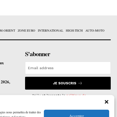
M-ORIENT
ZONE EURO
INTERNATIONAL
HIGH-TECH
AUTO-MOTO
S'abonner
eux
t 2026,
JE SOUSCRIS
J'ai lu et j'accepte la
politique de
confidentialité
.
vre ses
ogies nous permettra de traiter des
Accepter
ristiques et fonctions.