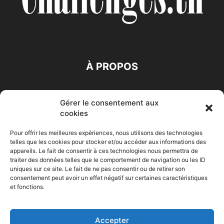
À PROPOS
SUIVEZ NOUS
Gérer le consentement aux
cookies
Pour offrir les meilleures expériences, nous utilisons des technologies
telles que les cookies pour stocker et/ou accéder aux informations des
appareils. Le fait de consentir à ces technologies nous permettra de
traiter des données telles que le comportement de navigation ou les ID
Accueil
Economie
Entreprises
Entrepreneur
Afrique
uniques sur ce site. Le fait de ne pas consentir ou de retirer son
consentement peut avoir un effet négatif sur certaines caractéristiques
Maghreb
M-Orient
Zone Euro
International
et fonctions.
HIGH-TECH
Auto-Moto
Accepter