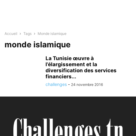
Accueil
Tags
Monde islamique
monde islamique
La Tunisie œuvre à
l’élargissement et la
diversification des services
financiers...
challenges
-
24 novembre 2016