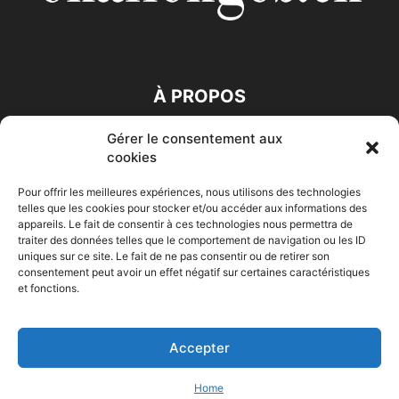
À PROPOS
Gérer le consentement aux
SUIVEZ NOUS
cookies
Pour offrir les meilleures expériences, nous utilisons des technologies
telles que les cookies pour stocker et/ou accéder aux informations des
appareils. Le fait de consentir à ces technologies nous permettra de
traiter des données telles que le comportement de navigation ou les ID
uniques sur ce site. Le fait de ne pas consentir ou de retirer son
consentement peut avoir un effet négatif sur certaines caractéristiques
Accueil
Economie
Entreprises
Entrepreneur
Afrique
et fonctions.
Maghreb
M-Orient
Zone Euro
International
HIGH-TECH
Auto-Moto
Accepter
© Challenges.tn By AAKOM.DIGITAL
Home