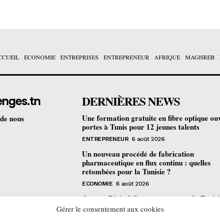
CCUEIL
ECONOMIE
ENTREPRISES
ENTREPRENEUR
AFRIQUE
MAGHREB
DERNIÈRES NEWS
enges.tn
Une formation gratuite en fibre optique ou
 de nous
portes à Tunis pour 12 jeunes talents
ENTREPRENEUR
6 août 2026
Un nouveau procédé de fabrication
pharmaceutique en flux continu : quelles
retombées pour la Tunisie ?
ECONOMIE
6 août 2026
Orange Digital Center : comment la Tunisi
devenue le laboratoire mondial de l’inclusi
Gérer le consentement aux cookies
numérique d’Orange