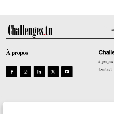
A
À propos
Chall
à propos
Contact