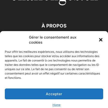
À PROPOS
Gérer le consentement aux
SUIVEZ NOUS
cookies
Pour offrir les meilleures expériences, nous utilisons des technologies
telles que les cookies pour stocker et/ou accéder aux informations des
appareils. Le fait de consentir à ces technologies nous permettra de
traiter des données telles que le comportement de navigation ou les ID
uniques sur ce site. Le fait de ne pas consentir ou de retirer son
consentement peut avoir un effet négatif sur certaines caractéristiques
Accueil
Economie
Entreprises
Entrepreneur
Afrique
et fonctions.
Maghreb
M-Orient
Zone Euro
International
HIGH-TECH
Auto-Moto
Accepter
© Challenges.tn By AAKOM.DIGITAL
Home