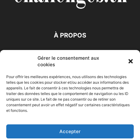
À PROPOS
SUIVEZ NOUS
Gérer le consentement aux
cookies
Pour offrir les meilleures expériences, nous utilisons des technologies
telles que les cookies pour stocker et/ou accéder aux informations des
appareils. Le fait de consentir à ces technologies nous permettra de
traiter des données telles que le comportement de navigation ou les ID
Accueil
Economie
Entreprises
Entrepreneur
Afrique
uniques sur ce site. Le fait de ne pas consentir ou de retirer son
consentement peut avoir un effet négatif sur certaines caractéristiques
Maghreb
M-Orient
Zone Euro
International
et fonctions.
HIGH-TECH
Auto-Moto
Accepter
© Challenges.tn By AAKOM.DIGITAL