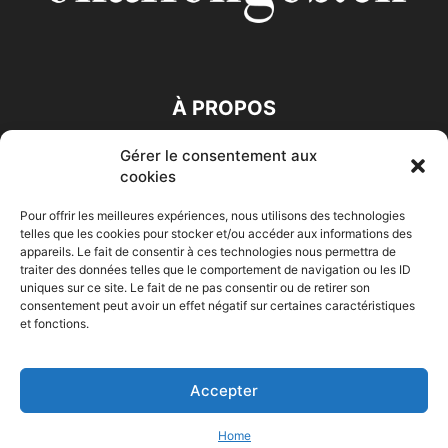
À PROPOS
Gérer le consentement aux
SUIVEZ NOUS
cookies
Pour offrir les meilleures expériences, nous utilisons des technologies
telles que les cookies pour stocker et/ou accéder aux informations des
appareils. Le fait de consentir à ces technologies nous permettra de
traiter des données telles que le comportement de navigation ou les ID
uniques sur ce site. Le fait de ne pas consentir ou de retirer son
consentement peut avoir un effet négatif sur certaines caractéristiques
Accueil
Economie
Entreprises
Entrepreneur
Afrique
et fonctions.
Maghreb
M-Orient
Zone Euro
International
HIGH-TECH
Auto-Moto
Accepter
© Challenges.tn By AAKOM.DIGITAL
Home