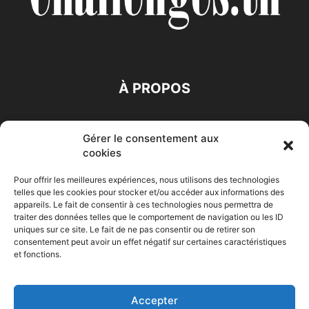
À PROPOS
SUIVEZ NOUS
Gérer le consentement aux
cookies
Pour offrir les meilleures expériences, nous utilisons des technologies
telles que les cookies pour stocker et/ou accéder aux informations des
appareils. Le fait de consentir à ces technologies nous permettra de
traiter des données telles que le comportement de navigation ou les ID
Accueil
Economie
Entreprises
Entrepreneur
Afrique
uniques sur ce site. Le fait de ne pas consentir ou de retirer son
consentement peut avoir un effet négatif sur certaines caractéristiques
Maghreb
M-Orient
Zone Euro
International
et fonctions.
HIGH-TECH
Auto-Moto
Accepter