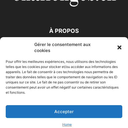
À PROPOS
Gérer le consentement aux
SUIVEZ NOUS
cookies
Pour offrir les meilleures expériences, nous utilisons des technologies
telles que les cookies pour stocker et/ou accéder aux informations des
appareils. Le fait de consentir à ces technologies nous permettra de
traiter des données telles que le comportement de navigation ou les ID
uniques sur ce site. Le fait de ne pas consentir ou de retirer son
consentement peut avoir un effet négatif sur certaines caractéristiques
Accueil
Economie
Entreprises
Entrepreneur
Afrique
et fonctions.
Maghreb
M-Orient
Zone Euro
International
HIGH-TECH
Auto-Moto
Accepter
© Challenges.tn By AAKOM.DIGITAL
Home