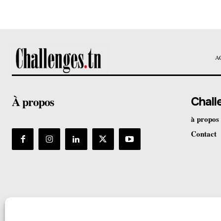
A
À propos
Chall
à propos
Contact