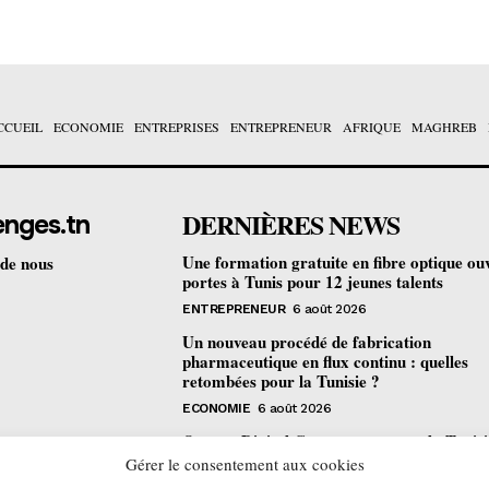
CCUEIL
ECONOMIE
ENTREPRISES
ENTREPRENEUR
AFRIQUE
MAGHREB
DERNIÈRES NEWS
enges.tn
Une formation gratuite en fibre optique ou
 de nous
portes à Tunis pour 12 jeunes talents
ENTREPRENEUR
6 août 2026
Un nouveau procédé de fabrication
pharmaceutique en flux continu : quelles
retombées pour la Tunisie ?
ECONOMIE
6 août 2026
Orange Digital Center : comment la Tunisi
devenue le laboratoire mondial de l’inclusi
Gérer le consentement aux cookies
numérique d’Orange