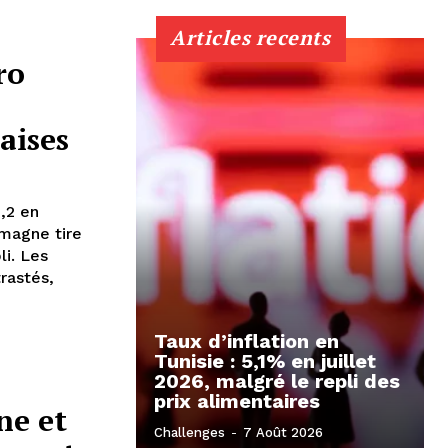
Articles recents
ro
aises
,2 en
emagne tire
li. Les
rastés,
Taux d’inflation en
Tunisie : 5,1% en juillet
2026, malgré le repli des
prix alimentaires
ne et
Challenges
-
7 Août 2026