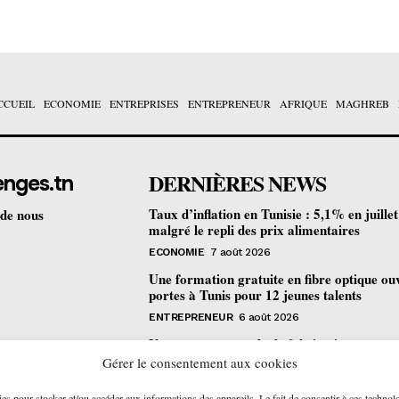
CCUEIL
ECONOMIE
ENTREPRISES
ENTREPRENEUR
AFRIQUE
MAGHREB
DERNIÈRES NEWS
enges.tn
Taux d’inflation en Tunisie : 5,1% en juille
 de nous
malgré le repli des prix alimentaires
ECONOMIE
7 août 2026
Une formation gratuite en fibre optique ou
portes à Tunis pour 12 jeunes talents
ENTREPRENEUR
6 août 2026
Un nouveau procédé de fabrication
pharmaceutique en flux continu : quelles
Gérer le consentement aux cookies
retombées pour la Tunisie ?
ies pour stocker et/ou accéder aux informations des appareils. Le fait de consentir à ces technol
ECONOMIE
6 août 2026