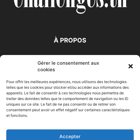
À PROPOS
SUIVEZ NOUS
Gérer le consentement aux
cookies
Pour offrir les meilleures expériences, nous utilisons des technologies
telles que les cookies pour stocker et/ou accéder aux informations des
appareils. Le fait de consentir à ces technologies nous permettra de
traiter des données telles que le comportement de navigation ou les ID
Accueil
Economie
Entreprises
Entrepreneur
Afrique
uniques sur ce site. Le fait de ne pas consentir ou de retirer son
consentement peut avoir un effet négatif sur certaines caractéristiques
Maghreb
M-Orient
Zone Euro
International
et fonctions.
HIGH-TECH
Auto-Moto
Accepter