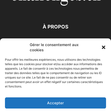
À PROPOS
SUIVEZ NOUS
Gérer le consentement aux
cookies
Pour offrir les meilleures expériences, nous utilisons des technologies
telles que les cookies pour stocker et/ou accéder aux informations des
appareils. Le fait de consentir à ces technologies nous permettra de
traiter des données telles que le comportement de navigation ou les ID
Accueil
Economie
Entreprises
Entrepreneur
Afrique
uniques sur ce site. Le fait de ne pas consentir ou de retirer son
consentement peut avoir un effet négatif sur certaines caractéristiques
Maghreb
M-Orient
Zone Euro
International
et fonctions.
HIGH-TECH
Auto-Moto
Accepter
© Challenges.tn By AAKOM.DIGITAL