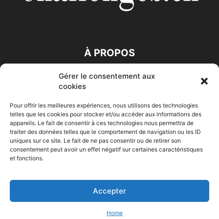
À PROPOS
Gérer le consentement aux
SUIVEZ NOUS
cookies
Pour offrir les meilleures expériences, nous utilisons des technologies
telles que les cookies pour stocker et/ou accéder aux informations des
appareils. Le fait de consentir à ces technologies nous permettra de
traiter des données telles que le comportement de navigation ou les ID
uniques sur ce site. Le fait de ne pas consentir ou de retirer son
consentement peut avoir un effet négatif sur certaines caractéristiques
Accueil
Economie
Entreprises
Entrepreneur
Afrique
et fonctions.
Maghreb
M-Orient
Zone Euro
International
HIGH-TECH
Auto-Moto
Accepter
© Challenges.tn By AAKOM.DIGITAL
Home