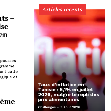
Articles recents
ats –
lse
 en
s pousses
rogramme
nent cette
ogique et
Taux d’inflation en
Tunisie : 5,1% en juillet
2026, malgré le repli des
7ème
prix alimentaires
s
Challenges
-
7 Août 2026