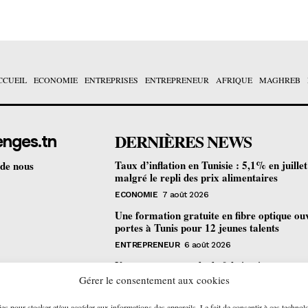
CCUEIL
ECONOMIE
ENTREPRISES
ENTREPRENEUR
AFRIQUE
MAGHREB
DERNIÈRES NEWS
enges.tn
Taux d’inflation en Tunisie : 5,1% en juille
 de nous
malgré le repli des prix alimentaires
ECONOMIE
7 août 2026
Une formation gratuite en fibre optique ou
portes à Tunis pour 12 jeunes talents
ENTREPRENEUR
6 août 2026
Un nouveau procédé de fabrication
pharmaceutique en flux continu : quelles
Gérer le consentement aux cookies
retombées pour la Tunisie ?
ies pour stocker et/ou accéder aux informations des appareils. Le fait de consentir à ces technol
ECONOMIE
6 août 2026