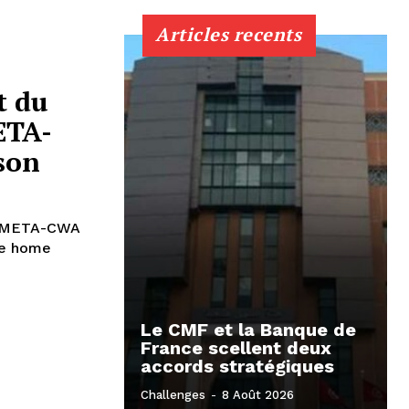
Articles recents
t du
ETA-
son
on META-CWA
le home
Le CMF et la Banque de
France scellent deux
accords stratégiques
Challenges
-
8 Août 2026