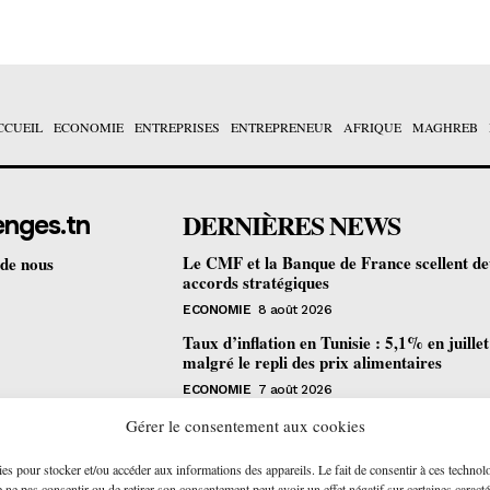
CCUEIL
ECONOMIE
ENTREPRISES
ENTREPRENEUR
AFRIQUE
MAGHREB
DERNIÈRES NEWS
enges.tn
Le CMF et la Banque de France scellent d
 de nous
accords stratégiques
ECONOMIE
8 août 2026
Taux d’inflation en Tunisie : 5,1% en juille
malgré le repli des prix alimentaires
ECONOMIE
7 août 2026
Une formation gratuite en fibre optique ou
Gérer le consentement aux cookies
portes à Tunis pour 12 jeunes talents
ies pour stocker et/ou accéder aux informations des appareils. Le fait de consentir à ces technol
ENTREPRENEUR
6 août 2026
ne pas consentir ou de retirer son consentement peut avoir un effet négatif sur certaines caracté