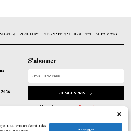
M-ORIENT
ZONE EURO
INTERNATIONAL
HIGH-TECH
AUTO-MOTO
S'abonner
eux
t 2026,
JE SOUSCRIS
J'ai lu et j'accepte la
politique de
confidentialité
.
vre ses
ogies nous permettra de traiter des
Accepter
ristiques et fonctions.