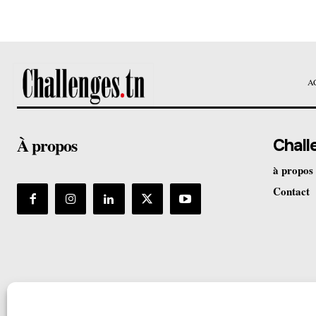
A
À propos
Chall
à propos
Contact