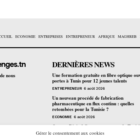
CCUEIL
ECONOMIE
ENTREPRISES
ENTREPRENEUR
AFRIQUE
MAGHREB
DERNIÈRES NEWS
enges.tn
Une formation gratuite en fibre optique ou
 de nous
portes à Tunis pour 12 jeunes talents
ENTREPRENEUR
6 août 2026
Un nouveau procédé de fabrication
pharmaceutique en flux continu : quelles
retombées pour la Tunisie ?
ECONOMIE
6 août 2026
Orange Digital Center : comment la Tunisi
devenue le laboratoire mondial de l’inclusi
Gérer le consentement aux cookies
numérique d’Orange