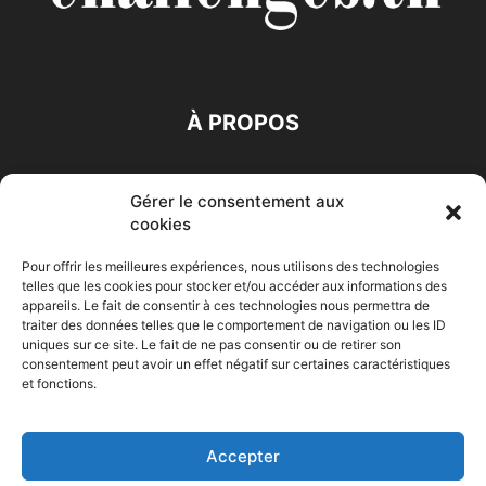
À PROPOS
SUIVEZ NOUS
Gérer le consentement aux
cookies
Pour offrir les meilleures expériences, nous utilisons des technologies
telles que les cookies pour stocker et/ou accéder aux informations des
appareils. Le fait de consentir à ces technologies nous permettra de
traiter des données telles que le comportement de navigation ou les ID
Accueil
Economie
Entreprises
Entrepreneur
Afrique
uniques sur ce site. Le fait de ne pas consentir ou de retirer son
consentement peut avoir un effet négatif sur certaines caractéristiques
Maghreb
M-Orient
Zone Euro
International
et fonctions.
HIGH-TECH
Auto-Moto
Accepter
© Challenges.tn By AAKOM.DIGITAL