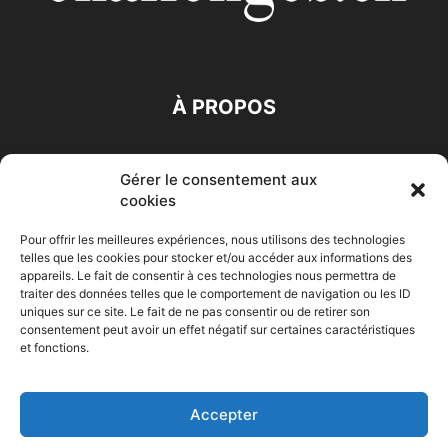
À PROPOS
SUIVEZ NOUS
Gérer le consentement aux
cookies
Pour offrir les meilleures expériences, nous utilisons des technologies
telles que les cookies pour stocker et/ou accéder aux informations des
appareils. Le fait de consentir à ces technologies nous permettra de
traiter des données telles que le comportement de navigation ou les ID
Accueil
Economie
Entreprises
Entrepreneur
Afrique
uniques sur ce site. Le fait de ne pas consentir ou de retirer son
consentement peut avoir un effet négatif sur certaines caractéristiques
Maghreb
M-Orient
Zone Euro
International
et fonctions.
HIGH-TECH
Auto-Moto
Accepter
© Challenges.tn By AAKOM.DIGITAL