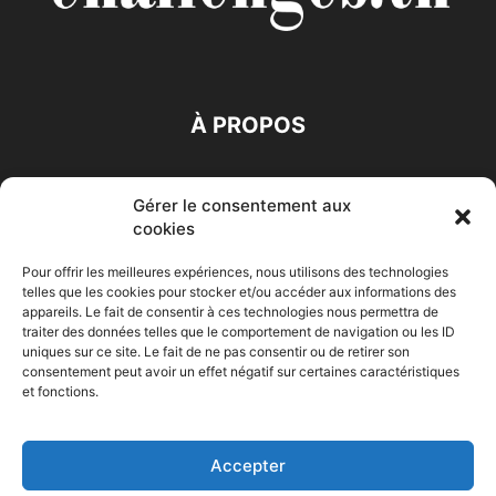
À PROPOS
SUIVEZ NOUS
Gérer le consentement aux
cookies
Pour offrir les meilleures expériences, nous utilisons des technologies
telles que les cookies pour stocker et/ou accéder aux informations des
appareils. Le fait de consentir à ces technologies nous permettra de
traiter des données telles que le comportement de navigation ou les ID
Accueil
Economie
Entreprises
Entrepreneur
Afrique
uniques sur ce site. Le fait de ne pas consentir ou de retirer son
consentement peut avoir un effet négatif sur certaines caractéristiques
Maghreb
M-Orient
Zone Euro
International
et fonctions.
HIGH-TECH
Auto-Moto
Accepter
© Challenges.tn By AAKOM.DIGITAL