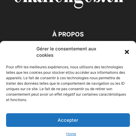
À PROPOS
Gérer le consentement aux
SUIVEZ NOUS
cookies
Pour offrir les meilleures expériences, nous utilisons des technologies
telles que les cookies pour stocker et/ou accéder aux informations des
appareils. Le fait de consentir à ces technologies nous permettra de
traiter des données telles que le comportement de navigation ou les ID
uniques sur ce site. Le fait de ne pas consentir ou de retirer son
consentement peut avoir un effet négatif sur certaines caractéristiques
Accueil
Economie
Entreprises
Entrepreneur
Afrique
et fonctions.
Maghreb
M-Orient
Zone Euro
International
HIGH-TECH
Auto-Moto
Accepter
© Challenges.tn By AAKOM.DIGITAL
Home