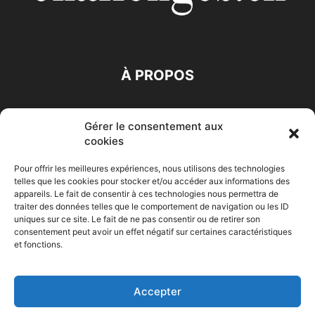
À PROPOS
SUIVEZ NOUS
Gérer le consentement aux
cookies
Pour offrir les meilleures expériences, nous utilisons des technologies
telles que les cookies pour stocker et/ou accéder aux informations des
appareils. Le fait de consentir à ces technologies nous permettra de
traiter des données telles que le comportement de navigation ou les ID
Accueil
Economie
Entreprises
Entrepreneur
Afrique
uniques sur ce site. Le fait de ne pas consentir ou de retirer son
consentement peut avoir un effet négatif sur certaines caractéristiques
Maghreb
M-Orient
Zone Euro
International
et fonctions.
HIGH-TECH
Auto-Moto
Accepter
© Challenges.tn By AAKOM.DIGITAL