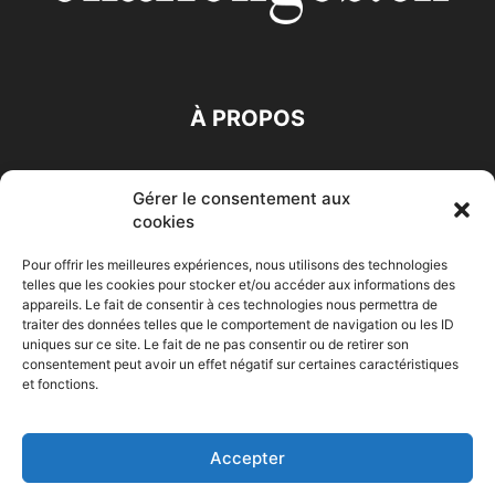
À PROPOS
SUIVEZ NOUS
Gérer le consentement aux
cookies
Pour offrir les meilleures expériences, nous utilisons des technologies
telles que les cookies pour stocker et/ou accéder aux informations des
appareils. Le fait de consentir à ces technologies nous permettra de
traiter des données telles que le comportement de navigation ou les ID
Accueil
Economie
Entreprises
Entrepreneur
Afrique
uniques sur ce site. Le fait de ne pas consentir ou de retirer son
consentement peut avoir un effet négatif sur certaines caractéristiques
Maghreb
M-Orient
Zone Euro
International
et fonctions.
HIGH-TECH
Auto-Moto
Accepter
© Challenges.tn By AAKOM.DIGITAL