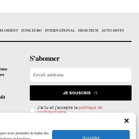
M-ORIENT
ZONE EURO
INTERNATIONAL
HIGH-TECH
AUTO-MOTO
S'abonner
ième
ues
JE SOUSCRIS
dit
J'ai lu et j'accepte la
politique de
confidentialité
.
otées
 2026
ogies nous permettra de traiter des
Accepter
ristiques et fonctions.