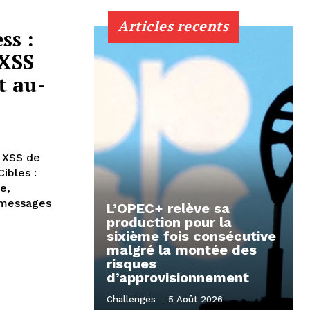
Articles recents
ss :
 XSS
t au-
s XSS de
ibles :
e,
, messages
L’OPEC+ relève sa
production pour la
sixième fois consécutive
malgré la montée des
risques
d’approvisionnement
Challenges
-
5 Août 2026