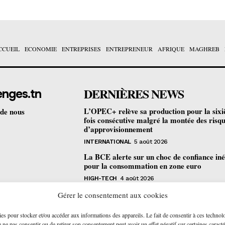
CCUEIL
ECONOMIE
ENTREPRISES
ENTREPRENEUR
AFRIQUE
MAGHREB
DERNIÈRES NEWS
enges.tn
L’OPEC+ relève sa production pour la six
 de nous
fois consécutive malgré la montée des risq
d’approvisionnement
INTERNATIONAL
5 août 2026
La BCE alerte sur un choc de confiance iné
pour la consommation en zone euro
HIGH-TECH
4 août 2026
Bourse de Tunis : les revenus des sociétés c
Gérer le consentement aux cookies
progressent de 4,2% au premier semestre
ies pour stocker et/ou accéder aux informations des appareils. Le fait de consentir à ces technol
ENTREPRISES
4 août 2026
ne pas consentir ou de retirer son consentement peut avoir un effet négatif sur certaines caracté