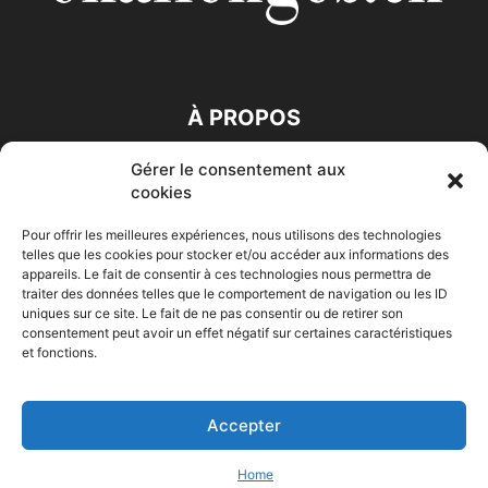
À PROPOS
Gérer le consentement aux
SUIVEZ NOUS
cookies
Pour offrir les meilleures expériences, nous utilisons des technologies
telles que les cookies pour stocker et/ou accéder aux informations des
appareils. Le fait de consentir à ces technologies nous permettra de
traiter des données telles que le comportement de navigation ou les ID
uniques sur ce site. Le fait de ne pas consentir ou de retirer son
consentement peut avoir un effet négatif sur certaines caractéristiques
Accueil
Economie
Entreprises
Entrepreneur
Afrique
et fonctions.
Maghreb
M-Orient
Zone Euro
International
HIGH-TECH
Auto-Moto
Accepter
© Challenges.tn By AAKOM.DIGITAL
Home