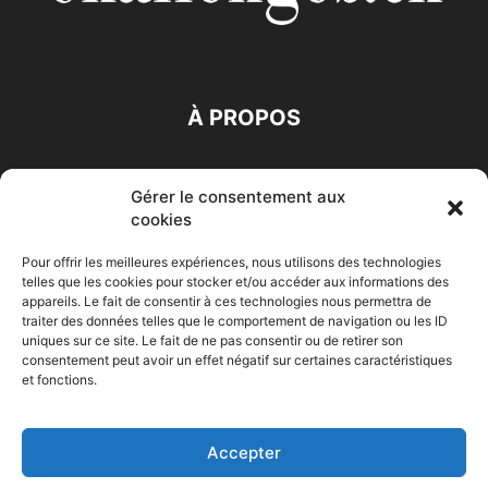
À PROPOS
SUIVEZ NOUS
Gérer le consentement aux
cookies
Pour offrir les meilleures expériences, nous utilisons des technologies
telles que les cookies pour stocker et/ou accéder aux informations des
appareils. Le fait de consentir à ces technologies nous permettra de
traiter des données telles que le comportement de navigation ou les ID
Accueil
Economie
Entreprises
Entrepreneur
Afrique
uniques sur ce site. Le fait de ne pas consentir ou de retirer son
consentement peut avoir un effet négatif sur certaines caractéristiques
Maghreb
M-Orient
Zone Euro
International
et fonctions.
HIGH-TECH
Auto-Moto
Accepter
© Challenges.tn By AAKOM.DIGITAL