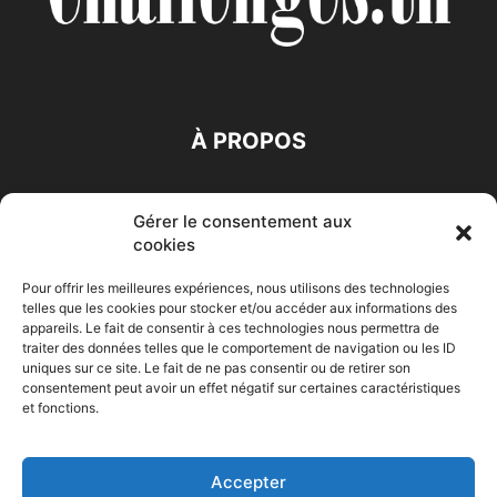
À PROPOS
SUIVEZ NOUS
Gérer le consentement aux
cookies
Pour offrir les meilleures expériences, nous utilisons des technologies
telles que les cookies pour stocker et/ou accéder aux informations des
appareils. Le fait de consentir à ces technologies nous permettra de
traiter des données telles que le comportement de navigation ou les ID
Accueil
Economie
Entreprises
Entrepreneur
Afrique
uniques sur ce site. Le fait de ne pas consentir ou de retirer son
consentement peut avoir un effet négatif sur certaines caractéristiques
Maghreb
M-Orient
Zone Euro
International
et fonctions.
HIGH-TECH
Auto-Moto
Accepter