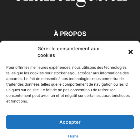
À PROPOS
Gérer le consentement aux
SUIVEZ NOUS
cookies
Pour offrir les meilleures expériences, nous utilisons des technologies
telles que les cookies pour stocker et/ou accéder aux informations des
appareils. Le fait de consentir à ces technologies nous permettra de
traiter des données telles que le comportement de navigation ou les ID
uniques sur ce site. Le fait de ne pas consentir ou de retirer son
consentement peut avoir un effet négatif sur certaines caractéristiques
Accueil
Economie
Entreprises
Entrepreneur
Afrique
et fonctions.
Maghreb
M-Orient
Zone Euro
International
HIGH-TECH
Auto-Moto
Accepter
© Challenges.tn By AAKOM.DIGITAL
Home