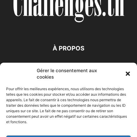
À PROPOS
SUIVEZ NOUS
Gérer le consentement aux
cookies
Pour offrir les meilleures expériences, nous utilisons des technologies
telles que les cookies pour stocker et/ou accéder aux informations des
appareils. Le fait de consentir à ces technologies nous permettra de
traiter des données telles que le comportement de navigation ou les ID
Accueil
Economie
Entreprises
Entrepreneur
Afrique
uniques sur ce site. Le fait de ne pas consentir ou de retirer son
consentement peut avoir un effet négatif sur certaines caractéristiques
Maghreb
M-Orient
Zone Euro
International
et fonctions.
HIGH-TECH
Auto-Moto