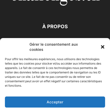
À PROPOS
SUIVEZ NOUS
Gérer le consentement aux
cookies
Pour offrir les meilleures expériences, nous utilisons des technologies
telles que les cookies pour stocker et/ou accéder aux informations des
appareils. Le fait de consentir à ces technologies nous permettra de
traiter des données telles que le comportement de navigation ou les ID
Accueil
Economie
Entreprises
Entrepreneur
Afrique
uniques sur ce site. Le fait de ne pas consentir ou de retirer son
consentement peut avoir un effet négatif sur certaines caractéristiques
Maghreb
M-Orient
Zone Euro
International
et fonctions.
HIGH-TECH
Auto-Moto
Accepter
© Challenges.tn By AAKOM.DIGITAL