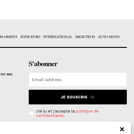
M-ORIENT
ZONE EURO
INTERNATIONAL
HIGH-TECH
AUTO-MOTO
S'abonner
vre ses
JE SOUSCRIS
J'ai lu et j'accepte la
politique de
confidentialité
.
e est
on