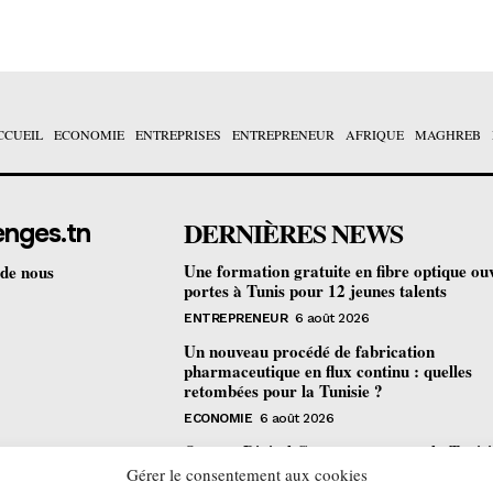
CCUEIL
ECONOMIE
ENTREPRISES
ENTREPRENEUR
AFRIQUE
MAGHREB
DERNIÈRES NEWS
enges.tn
Une formation gratuite en fibre optique ou
 de nous
portes à Tunis pour 12 jeunes talents
ENTREPRENEUR
6 août 2026
Un nouveau procédé de fabrication
pharmaceutique en flux continu : quelles
retombées pour la Tunisie ?
ECONOMIE
6 août 2026
Orange Digital Center : comment la Tunisi
devenue le laboratoire mondial de l’inclusi
Gérer le consentement aux cookies
numérique d’Orange