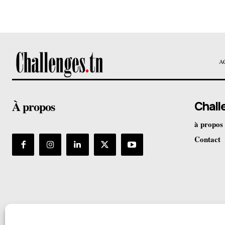
A
À propos
Chall
à propos
Contact