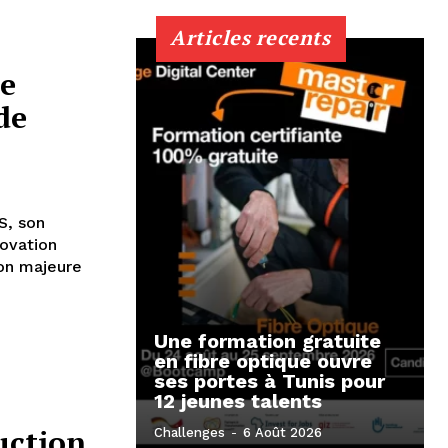
Articles recents
ne
de
S, son
novation
ion majeure
Une formation gratuite
en fibre optique ouvre
ses portes à Tunis pour
12 jeunes talents
uction
Challenges
-
6 Août 2026