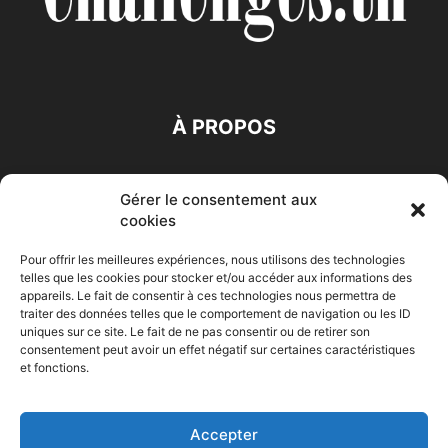
À PROPOS
SUIVEZ NOUS
Gérer le consentement aux
cookies
Pour offrir les meilleures expériences, nous utilisons des technologies
telles que les cookies pour stocker et/ou accéder aux informations des
appareils. Le fait de consentir à ces technologies nous permettra de
traiter des données telles que le comportement de navigation ou les ID
Accueil
Economie
Entreprises
Entrepreneur
Afrique
uniques sur ce site. Le fait de ne pas consentir ou de retirer son
consentement peut avoir un effet négatif sur certaines caractéristiques
Maghreb
M-Orient
Zone Euro
International
et fonctions.
HIGH-TECH
Auto-Moto
Accepter