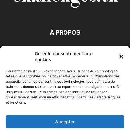
À PROPOS
SUIVEZ NOUS
Gérer le consentement aux
cookies
Pour offrir les meilleures expériences, nous utilisons des technologies
telles que les cookies pour stocker et/ou accéder aux informations des
appareils. Le fait de consentir à ces technologies nous permettra de
traiter des données telles que le comportement de navigation ou les ID
Accueil
Economie
Entreprises
Entrepreneur
Afrique
uniques sur ce site. Le fait de ne pas consentir ou de retirer son
consentement peut avoir un effet négatif sur certaines caractéristiques
Maghreb
M-Orient
Zone Euro
International
et fonctions.
HIGH-TECH
Auto-Moto
Accepter
© Challenges.tn By AAKOM.DIGITAL