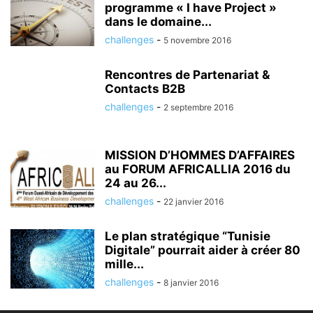
programme « I have Project »
dans le domaine...
challenges
-
5 novembre 2016
Rencontres de Partenariat &
Contacts B2B
challenges
-
2 septembre 2016
MISSION D’HOMMES D’AFFAIRES
au FORUM AFRICALLIA 2016 du
24 au 26...
challenges
-
22 janvier 2016
Le plan stratégique “Tunisie
Digitale” pourrait aider à créer 80
mille...
challenges
-
8 janvier 2016