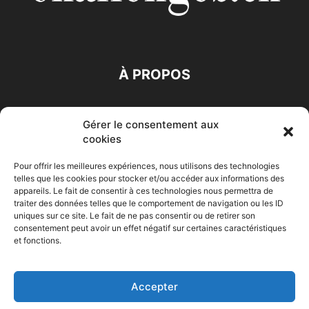
À PROPOS
SUIVEZ NOUS
Gérer le consentement aux
cookies
Pour offrir les meilleures expériences, nous utilisons des technologies
telles que les cookies pour stocker et/ou accéder aux informations des
appareils. Le fait de consentir à ces technologies nous permettra de
traiter des données telles que le comportement de navigation ou les ID
Accueil
Economie
Entreprises
Entrepreneur
Afrique
uniques sur ce site. Le fait de ne pas consentir ou de retirer son
consentement peut avoir un effet négatif sur certaines caractéristiques
Maghreb
M-Orient
Zone Euro
International
et fonctions.
HIGH-TECH
Auto-Moto
Accepter
© Challenges.tn By AAKOM.DIGITAL