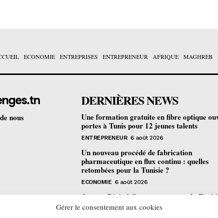
CCUEIL
ECONOMIE
ENTREPRISES
ENTREPRENEUR
AFRIQUE
MAGHREB
DERNIÈRES NEWS
enges.tn
Une formation gratuite en fibre optique ou
 de nous
portes à Tunis pour 12 jeunes talents
ENTREPRENEUR
6 août 2026
Un nouveau procédé de fabrication
pharmaceutique en flux continu : quelles
retombées pour la Tunisie ?
ECONOMIE
6 août 2026
Orange Digital Center : comment la Tunisi
devenue le laboratoire mondial de l’inclusi
Gérer le consentement aux cookies
numérique d’Orange