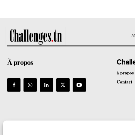
A
À propos
Chall
à propos
Contact