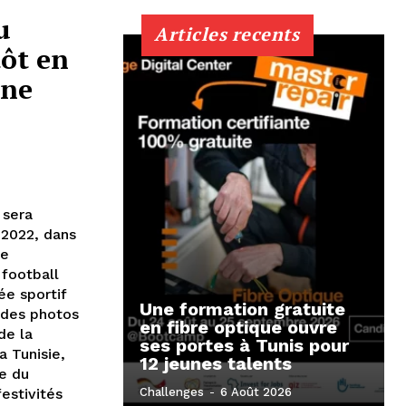
u
Articles recents
ôt en
une
 sera
 2022, dans
le
 football
ée sportif
Une formation gratuite
 des photos
en fibre optique ouvre
de la
ses portes à Tunis pour
 Tunisie,
12 jeunes talents
le du
estivités
Challenges
-
6 Août 2026