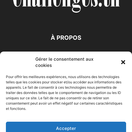
À PROPOS
SUIVEZ NOUS
Gérer le consentement aux
cookies
Pour offrir les meilleures expériences, nous utilisons des technologies
telles que les cookies pour stocker et/ou accéder aux informations des
appareils. Le fait de consentir à ces technologies nous permettra de
traiter des données telles que le comportement de navigation ou les ID
Accueil
Economie
Entreprises
Entrepreneur
Afrique
uniques sur ce site. Le fait de ne pas consentir ou de retirer son
consentement peut avoir un effet négatif sur certaines caractéristiques
Maghreb
M-Orient
Zone Euro
International
et fonctions.
HIGH-TECH
Auto-Moto
Accepter