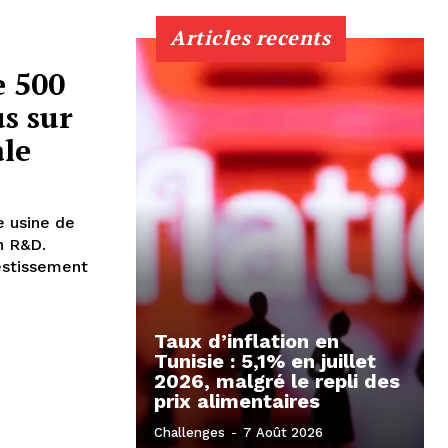
Articles recents
e 500
s sur
ale
e usine de
n R&D.
vestissement
Taux d’inflation en
Tunisie : 5,1% en juillet
2026, malgré le repli des
prix alimentaires
Challenges
-
7 Août 2026