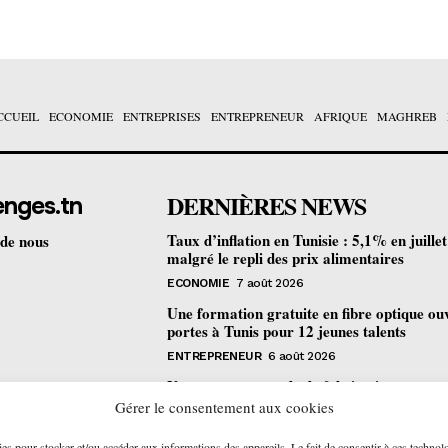
CCUEIL
ECONOMIE
ENTREPRISES
ENTREPRENEUR
AFRIQUE
MAGHREB
DERNIÈRES NEWS
enges.tn
Taux d’inflation en Tunisie : 5,1% en juille
 de nous
malgré le repli des prix alimentaires
ECONOMIE
7 août 2026
Une formation gratuite en fibre optique ou
portes à Tunis pour 12 jeunes talents
ENTREPRENEUR
6 août 2026
Un nouveau procédé de fabrication
pharmaceutique en flux continu : quelles
Gérer le consentement aux cookies
retombées pour la Tunisie ?
ies pour stocker et/ou accéder aux informations des appareils. Le fait de consentir à ces technol
ECONOMIE
6 août 2026