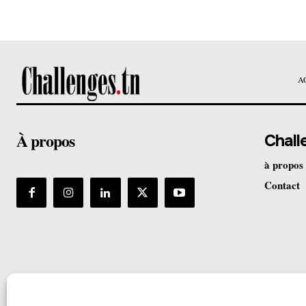
A
À propos
Chall
à propos
Contact