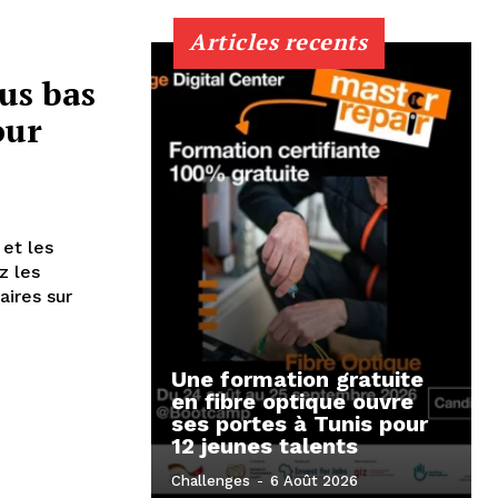
Articles recents
us bas
our
 et les
z les
ires sur
Une formation gratuite
en fibre optique ouvre
ses portes à Tunis pour
12 jeunes talents
Challenges
-
6 Août 2026