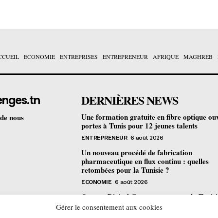
CCUEIL
ECONOMIE
ENTREPRISES
ENTREPRENEUR
AFRIQUE
MAGHREB
DERNIÈRES NEWS
enges.tn
Une formation gratuite en fibre optique ou
 de nous
portes à Tunis pour 12 jeunes talents
ENTREPRENEUR
6 août 2026
Un nouveau procédé de fabrication
pharmaceutique en flux continu : quelles
retombées pour la Tunisie ?
ECONOMIE
6 août 2026
Orange Digital Center : comment la Tunisi
devenue le laboratoire mondial de l’inclusi
Gérer le consentement aux cookies
numérique d’Orange