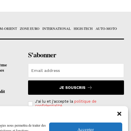
M-ORIENT
ZONE EURO
INTERNATIONAL
HIGH-TECH
AUTO-MOTO
S'abonner
ième
ues
JE SOUSCRIS
dit
J'ai lu et j'accepte la
politique de
confidentialité
.
otées
 2026
ogies nous permettra de traiter des
Accepter
ristiques et fonctions.