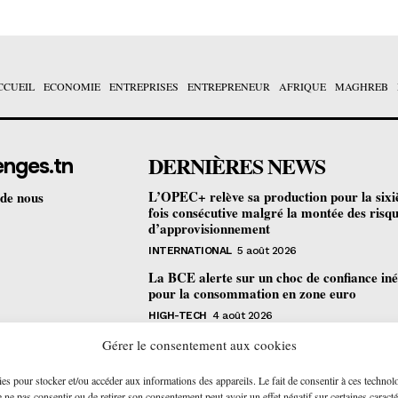
CCUEIL
ECONOMIE
ENTREPRISES
ENTREPRENEUR
AFRIQUE
MAGHREB
DERNIÈRES NEWS
enges.tn
L’OPEC+ relève sa production pour la six
 de nous
fois consécutive malgré la montée des risq
d’approvisionnement
INTERNATIONAL
5 août 2026
La BCE alerte sur un choc de confiance iné
pour la consommation en zone euro
HIGH-TECH
4 août 2026
Bourse de Tunis : les revenus des sociétés c
Gérer le consentement aux cookies
progressent de 4,2% au premier semestre
ies pour stocker et/ou accéder aux informations des appareils. Le fait de consentir à ces technol
ENTREPRISES
4 août 2026
ne pas consentir ou de retirer son consentement peut avoir un effet négatif sur certaines caracté