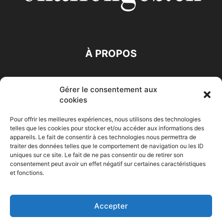
À PROPOS
SUIVEZ NOUS
Gérer le consentement aux
cookies
Pour offrir les meilleures expériences, nous utilisons des technologies
telles que les cookies pour stocker et/ou accéder aux informations des
appareils. Le fait de consentir à ces technologies nous permettra de
traiter des données telles que le comportement de navigation ou les ID
Accueil
Economie
Entreprises
Entrepreneur
Afrique
uniques sur ce site. Le fait de ne pas consentir ou de retirer son
consentement peut avoir un effet négatif sur certaines caractéristiques
Maghreb
M-Orient
Zone Euro
International
et fonctions.
HIGH-TECH
Auto-Moto
Accepter
© Challenges.tn By AAKOM.DIGITAL