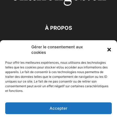
À PROPOS
SUIVEZ NOUS
Gérer le consentement aux
cookies
Pour offrir les meilleures expériences, nous utilisons des technologies
telles que les cookies pour stocker et/ou accéder aux informations des
appareils. Le fait de consentir à ces technologies nous permettra de
traiter des données telles que le comportement de navigation ou les ID
Accueil
Economie
Entreprises
Entrepreneur
Afrique
uniques sur ce site. Le fait de ne pas consentir ou de retirer son
consentement peut avoir un effet négatif sur certaines caractéristiques
Maghreb
M-Orient
Zone Euro
International
et fonctions.
HIGH-TECH
Auto-Moto
Accepter
© Challenges.tn By AAKOM.DIGITAL